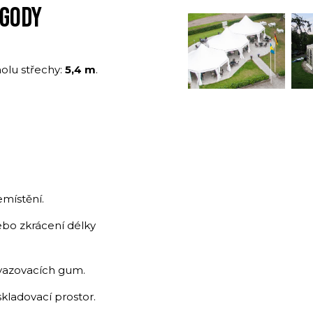
AGODY
olu střechy:
5,4 m
.
emístění.
bo zkrácení délky
vazovacích gum.
kladovací prostor.