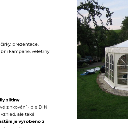
čírky, prezentace,
olební kampaně, veletrhy
y slitiny
vé zinkování - dle DIN
vzhled, ale také
štění je vyrobeno z