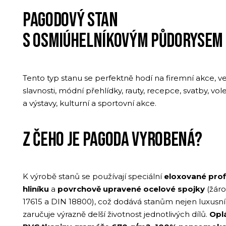
PAGODOVÝ STAN
S OSMIÚHELNÍKOVÝM PŮDORYSEM
Tento typ stanu se perfektně hodí na firemní akce, ve
slavnosti, módní přehlídky, rauty, recepce, svatby, v
a výstavy, kulturní a sportovní akce.
Z ČEHO JE PAGODA VYROBENÁ?
K výrobě stanů se používají speciální
eloxované profil
hliníku
a
povrchově upravené ocelové spojky
(žáro
17615 a DIN 18800), což dodává stanům nejen luxusní 
zaručuje výrazně delší životnost jednotlivých dílů.
Oplá