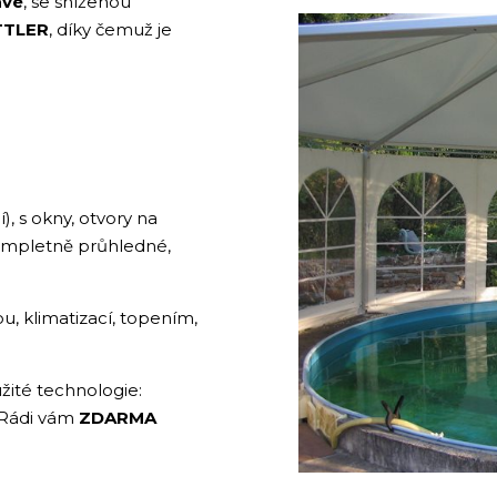
avé
, se sníženou
TTLER
, díky čemuž je
, s okny, otvory na
ompletně průhledné,
, klimatizací, topením,
žité technologie:
). Rádi vám
ZDARMA