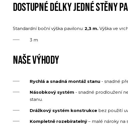
DOSTUPNÉ DÉLKY JEDNÉ STĚNY P
Standardní boční výška pavilonu:
2,3 m.
Výška ve vrch
3 m
NAŠE VÝHODY
Rychlá a snadná montáž stanu
- snadné př
Násobkový systém
- snadné prodloužení ne
stanu.
Drážkový systém konstrukce
bez použití u
Kompletně rozebíratelný
– malé nároky na s