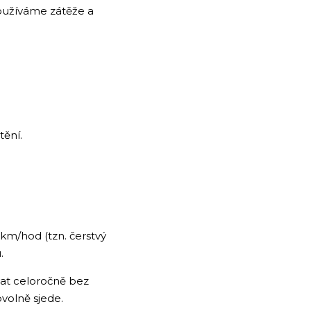
užíváme zátěže a
tění.
km/hod (tzn. čerstvý
.
at celoročně bez
volně sjede.