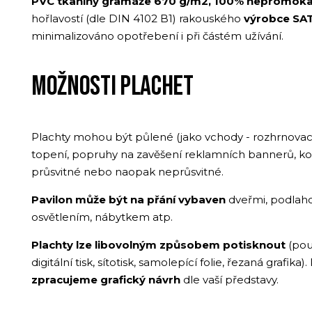
PVC tkaniny
gramáže 670 g/m2, 100% nepromok
hořlavostí (dle DIN 4102 B1) rakouského
výrobce SA
minimalizováno opotřebení i při částém užívání.
MOŽNOSTI PLACHET
Plachty mohou být půlené (jako vchody - rozhrnovací)
topení, popruhy na zavěšení reklamních bannerů, k
průsvitné nebo naopak neprůsvitné.
Pavilon může být na přání vybaven
dveřmi, podlahou
osvětlením, nábytkem atp.
Plachty lze libovolným způsobem potisknout
(pou
digitální tisk, sítotisk, samolepící folie, řezaná grafika
zpracujeme grafický návrh
dle vaší představy.