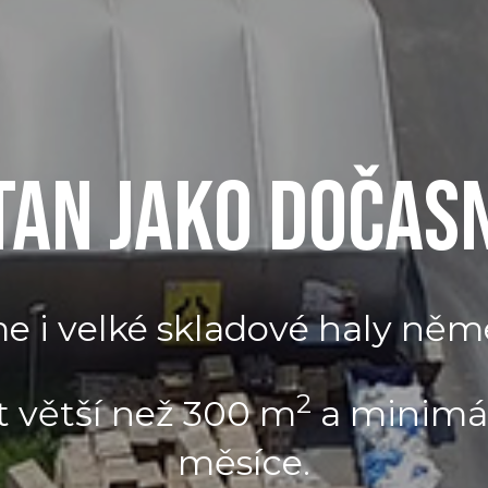
TAN JAKO DOČAS
 i velké skladové haly něm
2
t větší než 300 m
a minimál
měsíce.