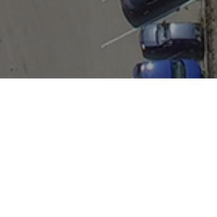
PRONÁJEM VELKÝCH
STANŮ