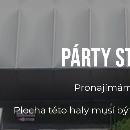
PÁRTY S
Pronajímáme
Plocha této haly musí bý