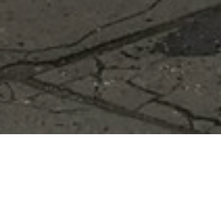
PÁRTY STAN ALFA
Malý stan s obrovskými možnostmi
Ideální na firemní akce, večírky, prezentace, slavnosti,